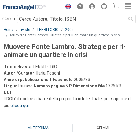
Menu
Cerca:
Main content
Home
riviste
TERRITORIO
2005
Muovere Ponte Lambro. Strategie per ri-animare un quartiere in crisi
Muovere Ponte Lambro. Strategie per ri-
animare un quartiere in crisi
Titolo Rivista
TERRITORIO
Autori/Curatori
Ilaria Tosoni
Anno di pubblicazione
1
Fascicolo
2005/33
Lingua
Italiano
Numero pagine
5
P.
Dimensione file
1776 KB
DOI
Il DOI è il codice a barre della proprietà intellettuale: per saperne di
più
clicca qui
ANTEPRIMA
CITAMI