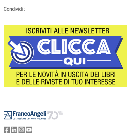
Condividi :
Footer