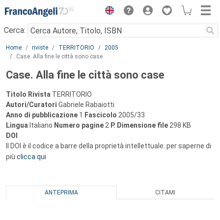
Menu
Cerca:
Main content
Home
riviste
TERRITORIO
2005
Case. Alla fine le città sono case
Case. Alla fine le città sono case
Titolo Rivista
TERRITORIO
Autori/Curatori
Gabriele Rabaiotti
Anno di pubblicazione
1
Fascicolo
2005/33
Lingua
Italiano
Numero pagine
2
P.
Dimensione file
298 KB
DOI
Il DOI è il codice a barre della proprietà intellettuale: per saperne di
più
clicca qui
ANTEPRIMA
CITAMI