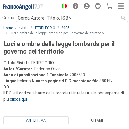
Menu
Cerca:
Main content
Home
riviste
TERRITORIO
2005
Luci e ombre della legge lombarda per il governo del territorio
Luci e ombre della legge lombarda per il
governo del territorio
Titolo Rivista
TERRITORIO
Autori/Curatori
Federico Olivia
Anno di pubblicazione
1
Fascicolo
2005/33
Lingua
Italiano
Numero pagine
4
P.
Dimensione file
380 KB
DOI
Il DOI è il codice a barre della proprietà intellettuale: per saperne di
più
clicca qui
ANTEPRIMA
CITAMI