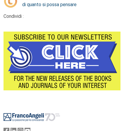
di quanto si possa pensare
Condividi :
Footer