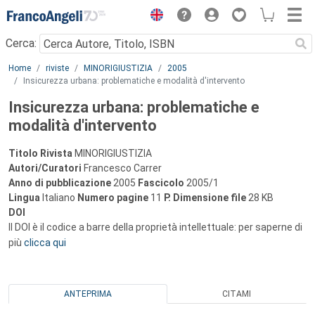
Menu
Cerca:
Main content
Home
riviste
MINORIGIUSTIZIA
2005
Insicurezza urbana: problematiche e modalità d'intervento
Insicurezza urbana: problematiche e
modalità d'intervento
Titolo Rivista
MINORIGIUSTIZIA
Autori/Curatori
Francesco Carrer
Anno di pubblicazione
2005
Fascicolo
2005/1
Lingua
Italiano
Numero pagine
11
P.
Dimensione file
28 KB
DOI
Il DOI è il codice a barre della proprietà intellettuale: per saperne di
più
clicca qui
ANTEPRIMA
CITAMI