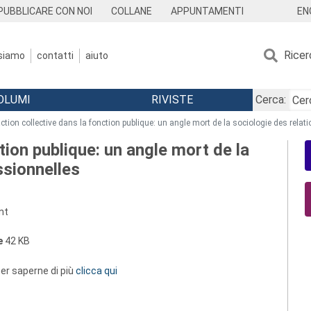
EN
PUBBLICARE CON NOI
COLLANE
APPUNTAMENTI
Ricer
 siamo
contatti
aiuto
OLUMI
RIVISTE
Cerca:
action collective dans la fonction publique: un angle mort de la sociologie des relat
ction publique: un angle mort de la
ssionnelles
nt
e
42 KB
 per saperne di più
clicca qui