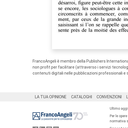
FrancoAngeli è membro della Publishers International
non profit per facilitare (attraverso i servizi tecnol
contenuti digitali nelle pubblicazioni professionali e 
Footer
LA TUA OPINIONE
CATALOGHI
CONVENZIONI
Ultimo agg
Per le opere
normativa su