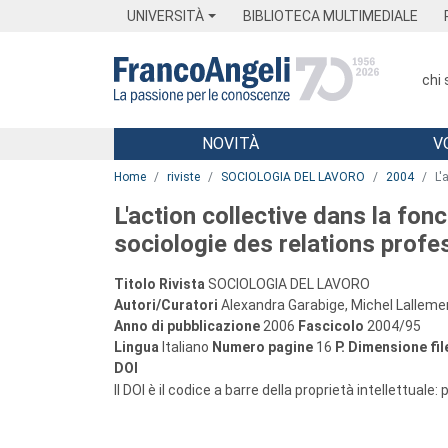
Menu
Main content
Footer
Menu
UNIVERSITÀ
BIBLIOTECA MULTIMEDIALE
chi
NOVITÀ
V
Main content
Home
riviste
SOCIOLOGIA DEL LAVORO
2004
L'
L'action collective dans la fon
sociologie des relations profe
Titolo Rivista
SOCIOLOGIA DEL LAVORO
Autori/Curatori
Alexandra Garabige, Michel Lalleme
Anno di pubblicazione
2006
Fascicolo
2004/95
Lingua
Italiano
Numero pagine
16
P.
Dimensione fil
DOI
Il DOI è il codice a barre della proprietà intellettuale: