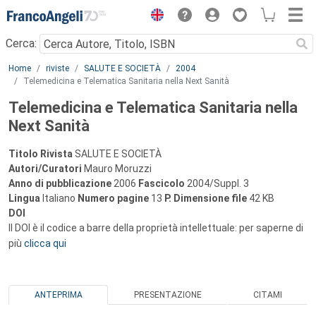
Menu
Cerca:
Main content
Home
riviste
SALUTE E SOCIETÀ
2004
Telemedicina e Telematica Sanitaria nella Next Sanità
Telemedicina e Telematica Sanitaria nella
Next Sanità
Titolo Rivista
SALUTE E SOCIETÀ
Autori/Curatori
Mauro Moruzzi
Anno di pubblicazione
2006
Fascicolo
2004/Suppl. 3
Lingua
Italiano
Numero pagine
13
P.
Dimensione file
42 KB
DOI
Il DOI è il codice a barre della proprietà intellettuale: per saperne di
più
clicca qui
ANTEPRIMA
PRESENTAZIONE
CITAMI