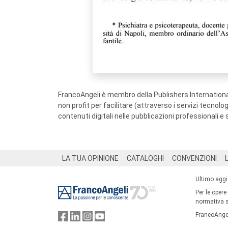
FrancoAngeli è membro della Publishers International
non profit per facilitare (attraverso i servizi tecnol
contenuti digitali nelle pubblicazioni professionali e 
Footer
LA TUA OPINIONE
CATALOGHI
CONVENZIONI
Ultimo agg
Per le opere
normativa su
FrancoAngel