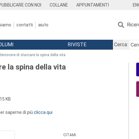
EN
PUBBLICARE CON NOI
COLLANE
APPUNTAMENTI
Ricer
 siamo
contatti
aiuto
OLUMI
RIVISTE
Cerca:
e decisione di staccare la spina della vita
e la spina della vita
15 KB
 per saperne di più
clicca qui
CITAMI