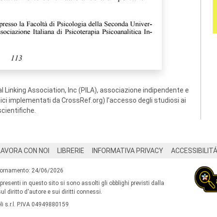
 Linking Association, Inc (PILA), associazione indipendente e
ogici implementati da CrossRef.org) l’accesso degli studiosi ai
scientifiche.
LAVORA CON NOI
LIBRERIE
INFORMATIVA PRIVACY
ACCESSIBILIT
iornamento: 24/06/2026
 presenti in questo sito si sono assolti gli obblighi previsti dalla
l diritto d'autore e sui diritti connessi.
i s.r.l. P.IVA 04949880159