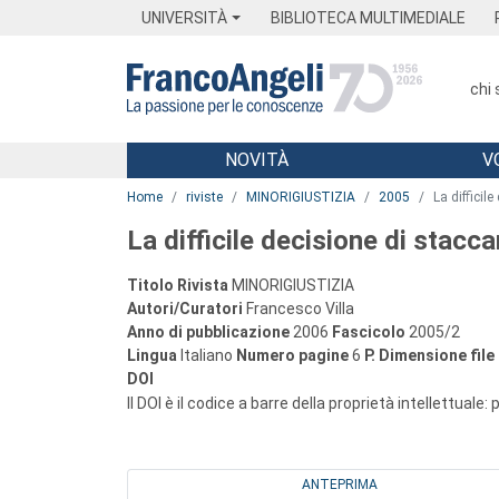
Menu
Main content
Footer
Menu
UNIVERSITÀ
BIBLIOTECA MULTIMEDIALE
chi
NOVITÀ
V
Main content
Home
riviste
MINORIGIUSTIZIA
2005
La difficil
La difficile decisione di staccar
Titolo Rivista
MINORIGIUSTIZIA
Autori/Curatori
Francesco Villa
Anno di pubblicazione
2006
Fascicolo
2005/2
Lingua
Italiano
Numero pagine
6
P.
Dimensione file
DOI
Il DOI è il codice a barre della proprietà intellettuale:
ANTEPRIMA