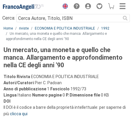
Menu
Cerca:
Main content
Home
riviste
ECONOMIA E POLITICA INDUSTRIALE
1992
Un mercato, una moneta e quello che manca. Allargamento e
approfondimento nella CE degli anni '90
Un mercato, una moneta e quello che
manca. Allargamento e approfondimento
nella CE degli anni '90
Titolo Rivista
ECONOMIA E POLITICA INDUSTRIALE
Autori/Curatori
Pier C. Padoan
Anno di pubblicazione
1
Fascicolo
1992/73
Lingua
Italiano
Numero pagine
0
P.
Dimensione file
0 KB
DOI
Il DOI è il codice a barre della proprietà intellettuale: per saperne di
più
clicca qui