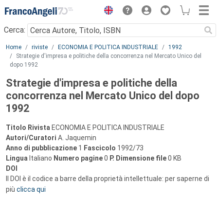
Menu
Cerca:
Main content
Home
riviste
ECONOMIA E POLITICA INDUSTRIALE
1992
Strategie d'impresa e politiche della concorrenza nel Mercato Unico del
dopo 1992
Strategie d'impresa e politiche della
concorrenza nel Mercato Unico del dopo
1992
Titolo Rivista
ECONOMIA E POLITICA INDUSTRIALE
Autori/Curatori
A. Jaquemin
Anno di pubblicazione
1
Fascicolo
1992/73
Lingua
Italiano
Numero pagine
0
P.
Dimensione file
0 KB
DOI
Il DOI è il codice a barre della proprietà intellettuale: per saperne di
più
clicca qui