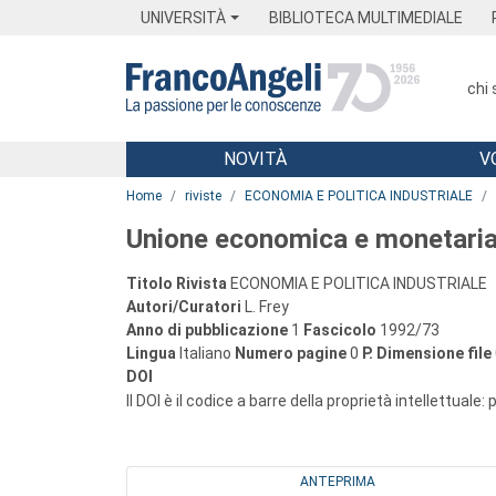
Menu
Main content
Footer
Menu
UNIVERSITÀ
BIBLIOTECA MULTIMEDIALE
chi
NOVITÀ
V
Main content
Home
riviste
ECONOMIA E POLITICA INDUSTRIALE
Unione economica e monetaria e
Titolo Rivista
ECONOMIA E POLITICA INDUSTRIALE
Autori/Curatori
L. Frey
Anno di pubblicazione
1
Fascicolo
1992/73
Lingua
Italiano
Numero pagine
0
P.
Dimensione file
DOI
Il DOI è il codice a barre della proprietà intellettuale:
ANTEPRIMA