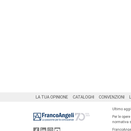
Footer
LA TUA OPINIONE
CATALOGHI
CONVENZIONI
Ultimo agg
Per le opere
normativa su
FrancoAngel