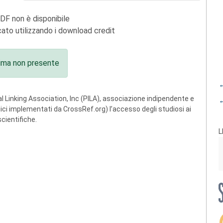
PDF non è disponibile
ato utilizzando i download credit
ima non presente
←
 Linking Association, Inc (PILA), associazione indipendente e
←
ogici implementati da CrossRef.org) l’accesso degli studiosi ai
scientifiche.
L