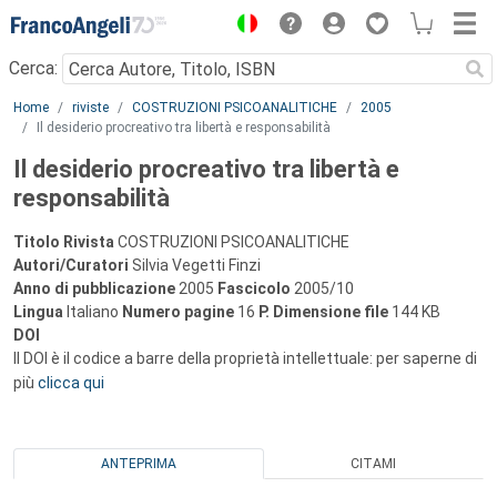
Menu
Cerca:
Main content
Home
riviste
COSTRUZIONI PSICOANALITICHE
2005
Il desiderio procreativo tra libertà e responsabilità
Il desiderio procreativo tra libertà e
responsabilità
Titolo Rivista
COSTRUZIONI PSICOANALITICHE
Autori/Curatori
Silvia Vegetti Finzi
Anno di pubblicazione
2005
Fascicolo
2005/10
Lingua
Italiano
Numero pagine
16
P.
Dimensione file
144 KB
DOI
Il DOI è il codice a barre della proprietà intellettuale: per saperne di
più
clicca qui
ANTEPRIMA
CITAMI