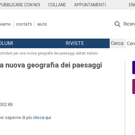
EN
PUBBLICARE CON NOI
COLLANE
APPUNTAMENTI
Ricer
 siamo
contatti
aiuto
OLUMI
RIVISTE
Cerca:
 contributi per una nuova geografia dei paesaggi abitati italiani
 una nuova geografia dei paesaggi
302 KB
 per saperne di più
clicca qui