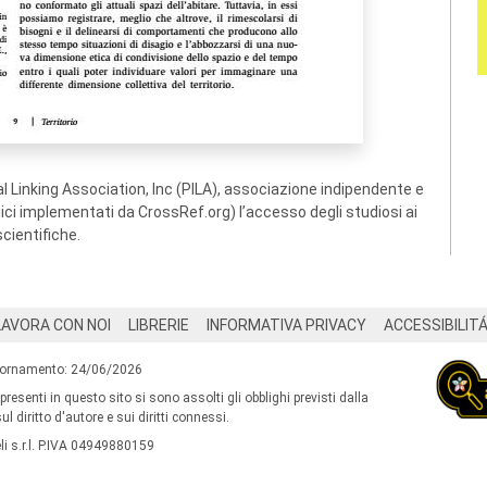
 Linking Association, Inc (PILA), associazione indipendente e
ogici implementati da CrossRef.org) l’accesso degli studiosi ai
scientifiche.
LAVORA CON NOI
LIBRERIE
INFORMATIVA PRIVACY
ACCESSIBILIT
iornamento: 24/06/2026
 presenti in questo sito si sono assolti gli obblighi previsti dalla
l diritto d'autore e sui diritti connessi.
i s.r.l. P.IVA 04949880159