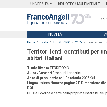
Menu
Main content
Footer
Menu
UNIVERSITÀ
BIBLIOTECA MULTIMEDIALE
chi
NOVITÀ
V
Main content
Home
riviste
TERRITORIO
2005
Territori lenti:
Territori lenti: contributi per
abitati italiani
Titolo Rivista
TERRITORIO
Autori/Curatori
Emanuel Lancerini
Anno di pubblicazione
1
Fascicolo
2005/34
Lingua
Italiano
Numero pagine
7
P.
Dimensione file
DOI
Il DOI è il codice a barre della proprietà intellettuale: