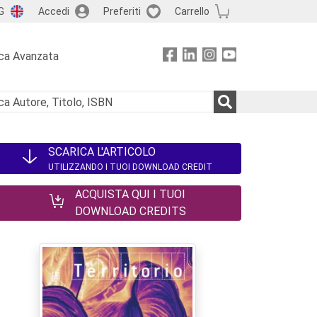
G
Accedi
Preferiti
Carrello
ca Avanzata
SCARICA L'ARTICOLO
UTILIZZANDO I TUOI DOWNLOAD CREDIT
ACQUISTA QUI I TUOI
DOWNLOAD CREDITS