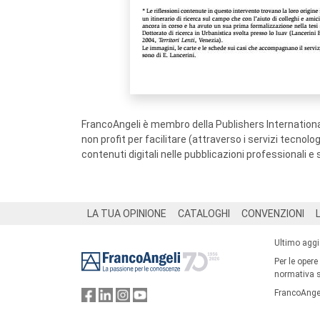
FrancoAngeli è membro della Publishers International
non profit per facilitare (attraverso i servizi tecnol
contenuti digitali nelle pubblicazioni professionali e 
Footer
LA TUA OPINIONE
CATALOGHI
CONVENZIONI
Ultimo agg
Per le opere
normativa su
FrancoAngel