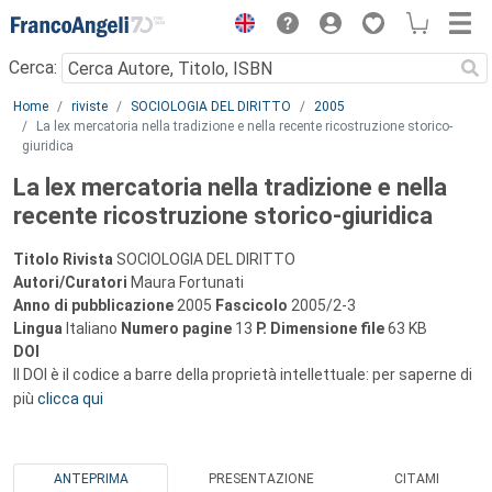
Menu
Cerca:
Main content
Home
riviste
SOCIOLOGIA DEL DIRITTO
2005
La lex mercatoria nella tradizione e nella recente ricostruzione storico-
giuridica
La lex mercatoria nella tradizione e nella
recente ricostruzione storico-giuridica
Titolo Rivista
SOCIOLOGIA DEL DIRITTO
Autori/Curatori
Maura Fortunati
Anno di pubblicazione
2005
Fascicolo
2005/2-3
Lingua
Italiano
Numero pagine
13
P.
Dimensione file
63 KB
DOI
Il DOI è il codice a barre della proprietà intellettuale: per saperne di
più
clicca qui
ANTEPRIMA
PRESENTAZIONE
CITAMI