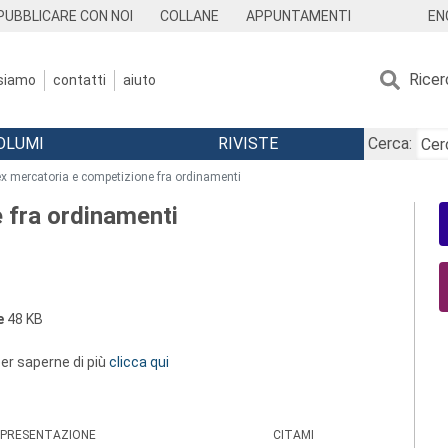
EN
PUBBLICARE CON NOI
COLLANE
APPUNTAMENTI
Ricer
 siamo
contatti
aiuto
OLUMI
RIVISTE
Cerca:
ex mercatoria e competizione fra ordinamenti
 fra ordinamenti
e
48 KB
 per saperne di più
clicca qui
PRESENTAZIONE
CITAMI