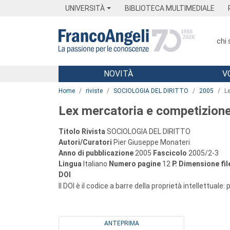
Menu
Main content
Footer
Menu
UNIVERSITÀ
BIBLIOTECA MULTIMEDIALE
chi
NOVITÀ
V
Main content
Home
riviste
SOCIOLOGIA DEL DIRITTO
2005
L
Lex mercatoria e competizione
Titolo Rivista
SOCIOLOGIA DEL DIRITTO
Autori/Curatori
Pier Giuseppe Monateri
Anno di pubblicazione
2005
Fascicolo
2005/2-3
Lingua
Italiano
Numero pagine
12
P.
Dimensione fil
DOI
Il DOI è il codice a barre della proprietà intellettuale:
ANTEPRIMA