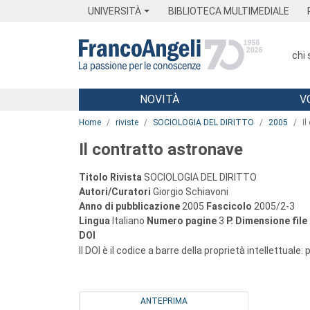
Menu
Main content
Footer
Menu
UNIVERSITÀ
BIBLIOTECA MULTIMEDIALE
chi
NOVITÀ
V
Main content
Home
riviste
SOCIOLOGIA DEL DIRITTO
2005
Il
Il contratto astronave
Titolo Rivista
SOCIOLOGIA DEL DIRITTO
Autori/Curatori
Giorgio Schiavoni
Anno di pubblicazione
2005
Fascicolo
2005/2-3
Lingua
Italiano
Numero pagine
3
P.
Dimensione file
DOI
Il DOI è il codice a barre della proprietà intellettuale:
ANTEPRIMA