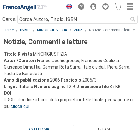
Menu
Cerca:
Main content
Home
riviste
MINORIGIUSTIZIA
2005
Notizie, Commenti e letture
Notizie, Commenti e letture
Titolo Rivista
MINORIGIUSTIZIA
Autori/Curatori
Franco Occhiogrosso, Francesco Coalizzi,
Giuseppe Dimattia, Gemma Rota Surra, Italo cividali, Piera Serra,
Paola De Benedetti
Anno di pubblicazione
2006
Fascicolo
2005/3
Lingua
Italiano
Numero pagine
12
P.
Dimensione file
37 KB
DOI
Il DOI è il codice a barre della proprietà intellettuale: per saperne di
più
clicca qui
ANTEPRIMA
CITAMI