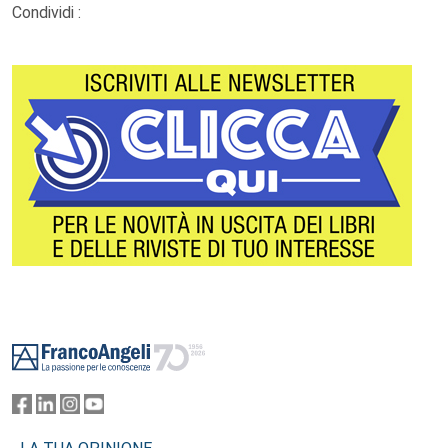
Condividi :
Footer