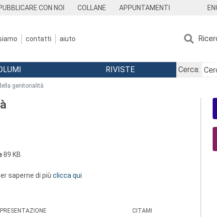
EN
PUBBLICARE CON NOI
COLLANE
APPUNTAMENTI
Ricer
 siamo
contatti
aiuto
OLUMI
RIVISTE
Cerca:
ella genitorialità
tà
e
89 KB
 per saperne di più
clicca qui
PRESENTAZIONE
CITAMI