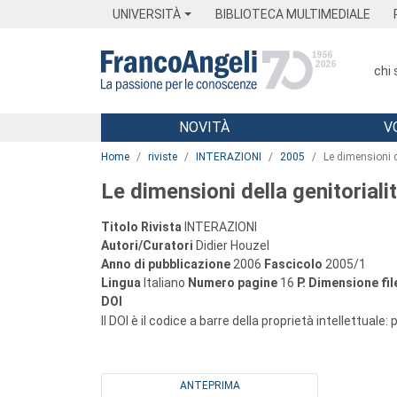
Menu
Main content
Footer
Menu
UNIVERSITÀ
BIBLIOTECA MULTIMEDIALE
chi
NOVITÀ
V
Main content
Home
riviste
INTERAZIONI
2005
Le dimensioni d
Le dimensioni della genitoriali
Titolo Rivista
INTERAZIONI
Autori/Curatori
Didier Houzel
Anno di pubblicazione
2006
Fascicolo
2005/1
Lingua
Italiano
Numero pagine
16
P.
Dimensione fil
DOI
Il DOI è il codice a barre della proprietà intellettuale:
ANTEPRIMA