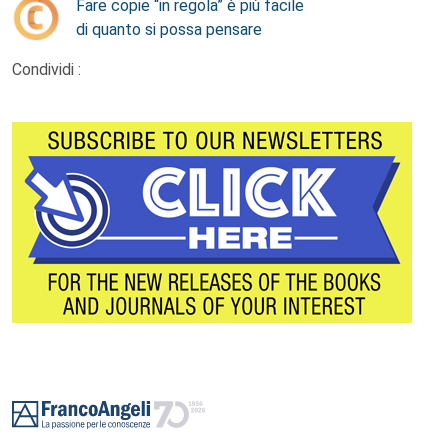
Fare copie “in regola” è più facile
di quanto si possa pensare
Condividi :
Footer