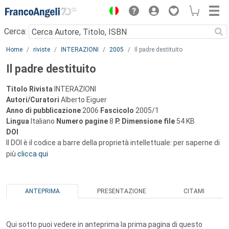
Menu
Cerca:
Main content
Home
riviste
INTERAZIONI
2005
Il padre destituito
Il padre destituito
Titolo Rivista
INTERAZIONI
Autori/Curatori
Alberto Eiguer
Anno di pubblicazione
2006
Fascicolo
2005/1
Lingua
Italiano
Numero pagine
8
P.
Dimensione file
54 KB
DOI
Il DOI è il codice a barre della proprietà intellettuale: per saperne di
più
clicca qui
ANTEPRIMA
PRESENTAZIONE
CITAMI
Qui sotto puoi vedere in anteprima la prima pagina di questo