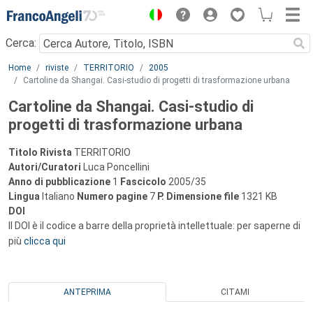
Menu
Cerca:
Main content
Home
riviste
TERRITORIO
2005
Cartoline da Shangai. Casi-studio di progetti di trasformazione urbana
Cartoline da Shangai. Casi-studio di
progetti di trasformazione urbana
Titolo Rivista
TERRITORIO
Autori/Curatori
Luca Poncellini
Anno di pubblicazione
1
Fascicolo
2005/35
Lingua
Italiano
Numero pagine
7
P.
Dimensione file
1321 KB
DOI
Il DOI è il codice a barre della proprietà intellettuale: per saperne di
più
clicca qui
ANTEPRIMA
CITAMI