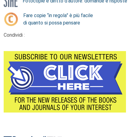
Fotocopie e diritto d’autore: domande e risposte
Fare copie “in regola” è più facile
di quanto si possa pensare
Condividi :
Footer