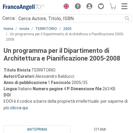
Menu
Cerca:
Main content
Home
riviste
TERRITORIO
2005
Un programma per il Dipartimento di Architettura e Pianificazione 2005-
2008
Un programma per il Dipartimento di
Architettura e Pianificazione 2005-2008
Titolo Rivista
TERRITORIO
Autori/Curatori
Alessandro Balducci
Anno di pubblicazione
1
Fascicolo
2005/35
Lingua
Italiano
Numero pagine
4
P.
Dimensione file
263 KB
DOI
Il DOI è il codice a barre della proprietà intellettuale: per saperne di
più
clicca qui
ANTEPRIMA
CITAMI