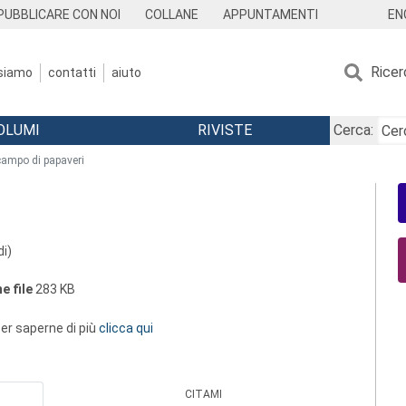
EN
PUBBLICARE CON NOI
COLLANE
APPUNTAMENTI
Ricer
 siamo
contatti
aiuto
OLUMI
RIVISTE
Cerca:
 campo di papaveri
di)
e file
283 KB
 per saperne di più
clicca qui
CITAMI