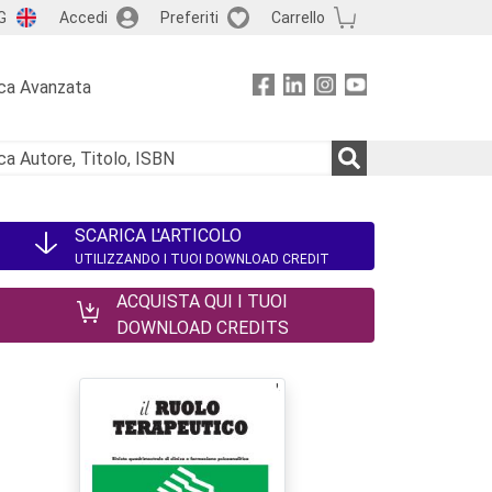
G
Accedi
Preferiti
Carrello
ca Avanzata
SCARICA L'ARTICOLO
UTILIZZANDO I TUOI DOWNLOAD CREDIT
ACQUISTA QUI I TUOI
DOWNLOAD CREDITS