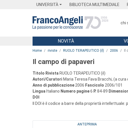
Menu
Main content
Footer
Menu
UNIVERSITÀ
BIBLIOTECA MULTIMEDIALE
chi
NOVITÀ
V
Main content
Home
riviste
RUOLO TERAPEUTICO (il)
2006
Il
Il campo di papaveri
Titolo Rivista
RUOLO TERAPEUTICO (il)
Autori/Curatori
Maria Teresa Fava Bracchi, (a cura 
Anno di pubblicazione
2006
Fascicolo
2006/101
Lingua
Italiano
Numero pagine
6
P.
84-89
Dimension
DOI
Il DOI è il codice a barre della proprietà intellettuale:
ANTEPRIMA