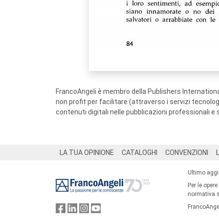
FrancoAngeli è membro della Publishers International
non profit per facilitare (attraverso i servizi tecnol
contenuti digitali nelle pubblicazioni professionali e 
Footer
LA TUA OPINIONE
CATALOGHI
CONVENZIONI
Ultimo agg
Per le opere
normativa su
FrancoAngel