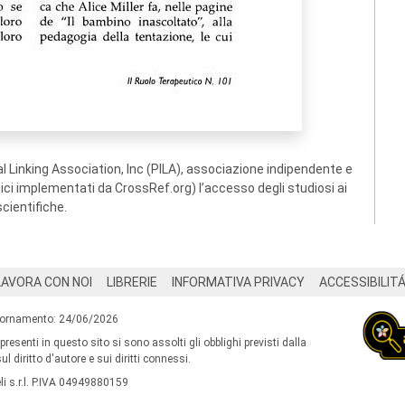
 Linking Association, Inc (PILA), associazione indipendente e
ogici implementati da CrossRef.org) l’accesso degli studiosi ai
scientifiche.
LAVORA CON NOI
LIBRERIE
INFORMATIVA PRIVACY
ACCESSIBILIT
iornamento: 24/06/2026
 presenti in questo sito si sono assolti gli obblighi previsti dalla
l diritto d'autore e sui diritti connessi.
i s.r.l. P.IVA 04949880159