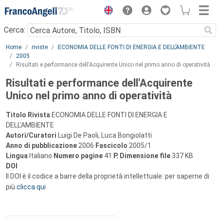
Menu
Cerca:
Main content
Home
riviste
ECONOMIA DELLE FONTI DI ENERGIA E DELL’AMBIENTE
2005
Risultati e performance dell'Acquirente Unico nel primo anno di operatività
Risultati e performance dell'Acquirente
Unico nel primo anno di operatività
Titolo Rivista
ECONOMIA DELLE FONTI DI ENERGIA E
DELL’AMBIENTE
Autori/Curatori
Luigi De Paoli, Luca Bongiolatti
Anno di pubblicazione
2006
Fascicolo
2005/1
Lingua
Italiano
Numero pagine
41
P.
Dimensione file
337 KB
DOI
Il DOI è il codice a barre della proprietà intellettuale: per saperne di
più
clicca qui