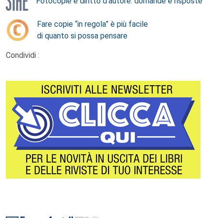
Fotocopie e diritto d’autore: domande e risposte
Fare copie “in regola” è più facile
di quanto si possa pensare
Condividi :
Footer