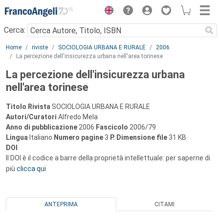
Menu
Cerca:
Main content
Home
riviste
SOCIOLOGIA URBANA E RURALE
2006
La percezione dell'insicurezza urbana nell'area torinese
La percezione dell'insicurezza urbana
nell'area torinese
Titolo Rivista
SOCIOLOGIA URBANA E RURALE
Autori/Curatori
Alfredo Mela
Anno di pubblicazione
2006
Fascicolo
2006/79
Lingua
Italiano
Numero pagine
3
P.
Dimensione file
31 KB
DOI
Il DOI è il codice a barre della proprietà intellettuale: per saperne di
più
clicca qui
ANTEPRIMA
CITAMI