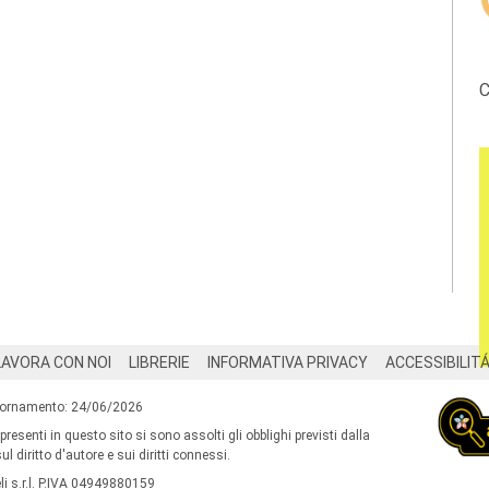
C
LAVORA CON NOI
LIBRERIE
INFORMATIVA PRIVACY
ACCESSIBILIT
iornamento: 24/06/2026
 presenti in questo sito si sono assolti gli obblighi previsti dalla
l diritto d'autore e sui diritti connessi.
i s.r.l. P.IVA 04949880159