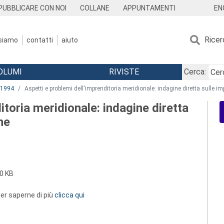
EN
PUBBLICARE CON NOI
COLLANE
APPUNTAMENTI
Ricer
 siamo
contatti
aiuto
OLUMI
RIVISTE
Cerca:
1994
Aspetti e problemi dell'imprenditoria meridionale: indagine diretta sulle imp
itoria meridionale: indagine diretta
ne
0 KB
 per saperne di più
clicca qui