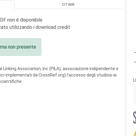
CITAMI
PDF non è disponibile
ato utilizzando i download credit
ima non presente
←
←
 Linking Association, Inc (PILA), associazione indipendente e
ogici implementati da CrossRef.org) l’accesso degli studiosi ai
L
scientifiche.