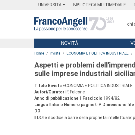
Menu
Main content
Footer
Menu
UNIVERSITÀ
BIBLIOTECA MULTIMEDIALE
chi
NOVITÀ
V
Main content
Home
riviste
ECONOMIA E POLITICA INDUSTRIALE
Aspetti e problemi dell'imprend
sulle imprese industriali sicilia
Titolo Rivista
ECONOMIA E POLITICA INDUSTRIALE
Autori/Curatori
F. Falcone
Anno di pubblicazione
1
Fascicolo
1994/82
Lingua
Italiano
Numero pagine
0
P.
Dimensione file
DOI
Il DOI è il codice a barre della proprietà intellettuale: