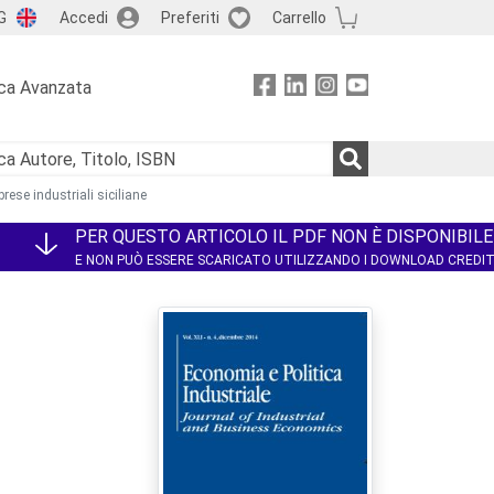
G
Accedi
Preferiti
Carrello
ca Avanzata
rese industriali siciliane
PER QUESTO ARTICOLO IL PDF NON È DISPONIBILE
E NON PUÒ ESSERE SCARICATO UTILIZZANDO I DOWNLOAD CREDI