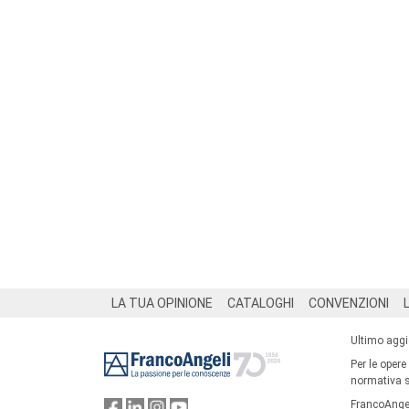
Footer
LA TUA OPINIONE
CATALOGHI
CONVENZIONI
Ultimo agg
Per le opere
normativa su
FrancoAngel