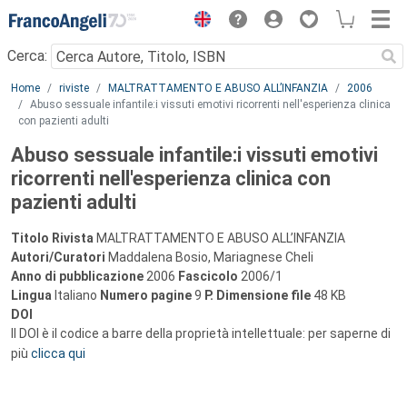
Menu
Cerca:
Main content
Home
riviste
MALTRATTAMENTO E ABUSO ALL’INFANZIA
2006
Abuso sessuale infantile:i vissuti emotivi ricorrenti nell'esperienza clinica
con pazienti adulti
Abuso sessuale infantile:i vissuti emotivi
ricorrenti nell'esperienza clinica con
pazienti adulti
Titolo Rivista
MALTRATTAMENTO E ABUSO ALL’INFANZIA
Autori/Curatori
Maddalena Bosio, Mariagnese Cheli
Anno di pubblicazione
2006
Fascicolo
2006/1
Lingua
Italiano
Numero pagine
9
P.
Dimensione file
48 KB
DOI
Il DOI è il codice a barre della proprietà intellettuale: per saperne di
più
clicca qui