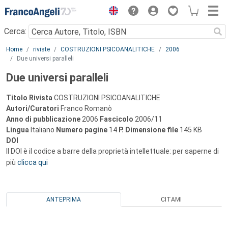
Menu
Cerca:
Main content
Home
riviste
COSTRUZIONI PSICOANALITICHE
2006
Due universi paralleli
Due universi paralleli
Titolo Rivista
COSTRUZIONI PSICOANALITICHE
Autori/Curatori
Franco Romanò
Anno di pubblicazione
2006
Fascicolo
2006/11
Lingua
Italiano
Numero pagine
14
P.
Dimensione file
145 KB
DOI
Il DOI è il codice a barre della proprietà intellettuale: per saperne di
più
clicca qui
ANTEPRIMA
CITAMI