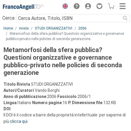
Menu
Cerca:
Main content
Home
riviste
STUDI ORGANIZZATIVI
2006
Metamorfosi della sfera pubblica? Questioni organizzative e governance
pubblico-privato nelle policies di seconda generazione
Metamorfosi della sfera pubblica?
Questioni organizzative e governance
pubblico-privato nelle policies di seconda
generazione
Titolo Rivista
STUDI ORGANIZZATIVI
Autori/Curatori
Vando Borghi
Anno di pubblicazione
2006
Fascicolo
2006/1
Lingua
Italiano
Numero pagine
16
P.
Dimensione file
132 KB
DOI
Il DOI è il codice a barre della proprietà intellettuale: per saperne di
più
clicca qui