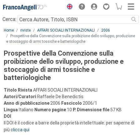
Menu
Cerca:
Main content
Home
riviste
AFFARI SOCIALI INTERNAZIONALI
2006
Prospettive della Convenzione sulla proibizione dello sviluppo, produzione
e stoccaggio di armi tossiche e batteriologiche
Prospettive della Convenzione sulla
proibizione dello sviluppo, produzione e
stoccaggio di armi tossiche e
batteriologiche
Titolo Rivista
AFFARI SOCIALI INTERNAZIONALI
Autori/Curatori
Raffaele De Benedictis
Anno di pubblicazione
2006
Fascicolo
2006/1
Lingua
Italiano
Numero pagine
10
P.
Dimensione file
57 KB
DOI
Il DOI è il codice a barre della proprietà intellettuale: per saperne di
più
clicca qui