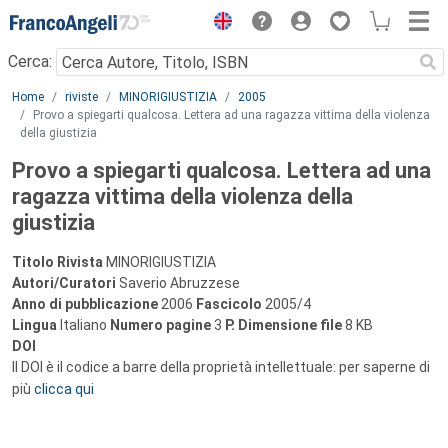
Menu
Cerca:
Main content
Home
riviste
MINORIGIUSTIZIA
2005
Provo a spiegarti qualcosa. Lettera ad una ragazza vittima della violenza
della giustizia
Provo a spiegarti qualcosa. Lettera ad una
ragazza vittima della violenza della
giustizia
Titolo Rivista
MINORIGIUSTIZIA
Autori/Curatori
Saverio Abruzzese
Anno di pubblicazione
2006
Fascicolo
2005/4
Lingua
Italiano
Numero pagine
3
P.
Dimensione file
8 KB
DOI
Il DOI è il codice a barre della proprietà intellettuale: per saperne di
più
clicca qui