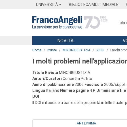
Menu
Main content
Footer
Menu
UNIVERSITÀ
BIBLIOTECA MULTIMEDIALE
chi
NOVITÀ
V
Main content
Home
riviste
MINORIGIUSTIZIA
2005
I molti pro
I molti problemi nell'applicazi
Titolo Rivista
MINORIGIUSTIZIA
Autori/Curatori
Concetta Potito
Anno di pubblicazione
2006
Fascicolo
2005/suppl. 
Lingua
Italiano
Numero pagine
4
P.
Dimensione file
DOI
Il DOI è il codice a barre della proprietà intellettuale:
ANTEPRIMA