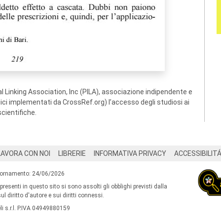
 Linking Association, Inc (PILA), associazione indipendente e
ogici implementati da CrossRef.org) l’accesso degli studiosi ai
scientifiche.
LAVORA CON NOI
LIBRERIE
INFORMATIVA PRIVACY
ACCESSIBILIT
iornamento: 24/06/2026
 presenti in questo sito si sono assolti gli obblighi previsti dalla
l diritto d'autore e sui diritti connessi.
i s.r.l. P.IVA 04949880159