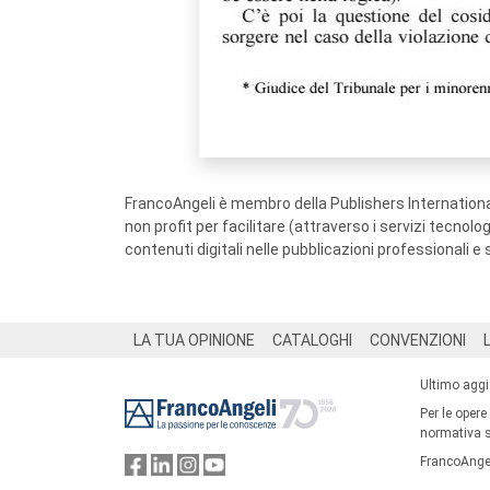
FrancoAngeli è membro della Publishers International
non profit per facilitare (attraverso i servizi tecnol
contenuti digitali nelle pubblicazioni professionali e 
Footer
LA TUA OPINIONE
CATALOGHI
CONVENZIONI
Ultimo agg
Per le opere
normativa su
FrancoAngel