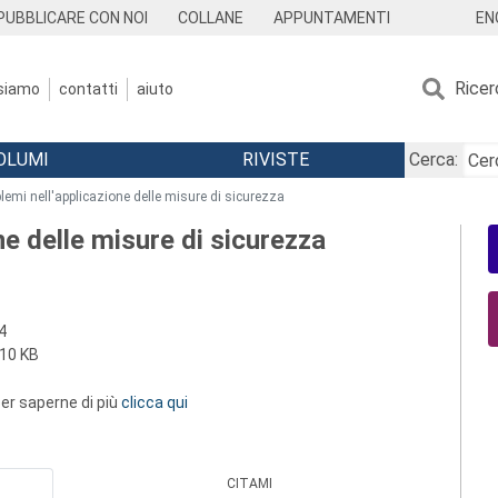
EN
PUBBLICARE CON NOI
COLLANE
APPUNTAMENTI
Ricer
 siamo
contatti
aiuto
OLUMI
RIVISTE
Cerca:
blemi nell'applicazione delle misure di sicurezza
one delle misure di sicurezza
4
10 KB
 per saperne di più
clicca qui
CITAMI