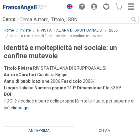
Menu
Cerca:
Main content
Home
riviste
RIVISTA ITALIANA DI GRUPPOANALISI
2006
Identità e molteplicità nel sociale: un confine mutevole
Identità e molteplicità nel sociale: un
confine mutevole
Titolo Rivista
RIVISTA ITALIANA DI GRUPPOANALISI
Autori/Curatori
Gianluca Biggio
Anno di pubblicazione
2006
Fascicolo
2006/1
Lingua
Italiano
Numero pagine
11
P.
Dimensione file
52 KB
DOI
Il DOI è il codice a barre della proprietà intellettuale: per saperne di
più
clicca qui
ANTEPRIMA
CITAMI