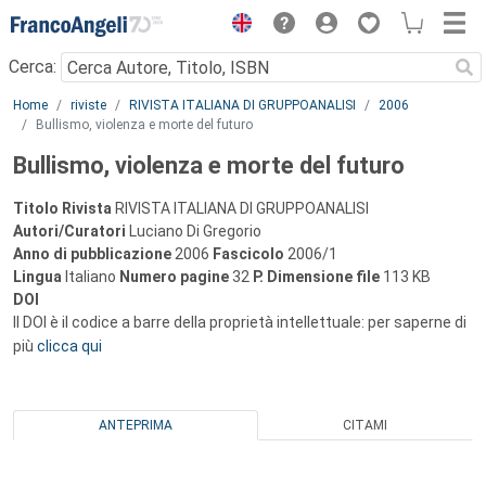
Menu
Cerca:
Main content
Home
riviste
RIVISTA ITALIANA DI GRUPPOANALISI
2006
Bullismo, violenza e morte del futuro
Bullismo, violenza e morte del futuro
Titolo Rivista
RIVISTA ITALIANA DI GRUPPOANALISI
Autori/Curatori
Luciano Di Gregorio
Anno di pubblicazione
2006
Fascicolo
2006/1
Lingua
Italiano
Numero pagine
32
P.
Dimensione file
113 KB
DOI
Il DOI è il codice a barre della proprietà intellettuale: per saperne di
più
clicca qui
ANTEPRIMA
CITAMI