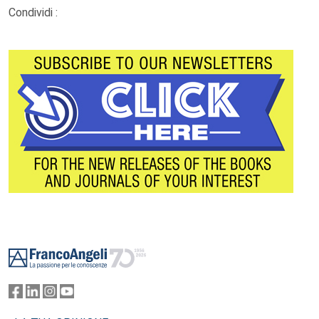
Condividi :
Footer