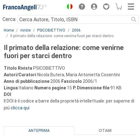
Menu
Cerca:
Main content
Home
riviste
PSICOBIETTIVO
2006
Il primato della relazione: come venirne fuori per starci dentro
Il primato della relazione: come venirne
fuori per starci dentro
Titolo Rivista
PSICOBIETTIVO
Autori/Curatori
Nicola Butera, Maria Antonietta Cosentini
Anno di pubblicazione
2006
Fascicolo
2006/1
Lingua
Italiano
Numero pagine
15
P.
Dimensione file
91 KB
DOI
Il DOI è il codice a barre della proprietà intellettuale: per saperne di
più
clicca qui
ANTEPRIMA
CITAMI