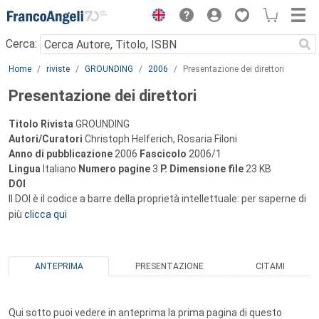
Menu
Cerca:
Main content
Home
riviste
GROUNDING
2006
Presentazione dei direttori
Presentazione dei direttori
Titolo Rivista
GROUNDING
Autori/Curatori
Christoph Helferich, Rosaria Filoni
Anno di pubblicazione
2006
Fascicolo
2006/1
Lingua
Italiano
Numero pagine
3
P.
Dimensione file
23 KB
DOI
Il DOI è il codice a barre della proprietà intellettuale: per saperne di
più
clicca qui
ANTEPRIMA
PRESENTAZIONE
CITAMI
Qui sotto puoi vedere in anteprima la prima pagina di questo