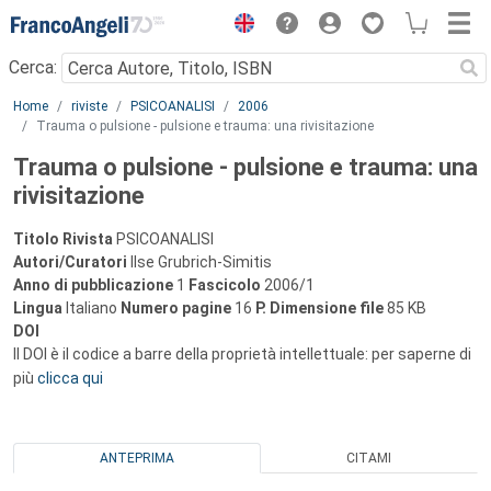
Menu
Cerca:
Main content
Home
riviste
PSICOANALISI
2006
Trauma o pulsione - pulsione e trauma: una rivisitazione
Trauma o pulsione - pulsione e trauma: una
rivisitazione
Titolo Rivista
PSICOANALISI
Autori/Curatori
Ilse Grubrich-Simitis
Anno di pubblicazione
1
Fascicolo
2006/1
Lingua
Italiano
Numero pagine
16
P.
Dimensione file
85 KB
DOI
Il DOI è il codice a barre della proprietà intellettuale: per saperne di
più
clicca qui
ANTEPRIMA
CITAMI