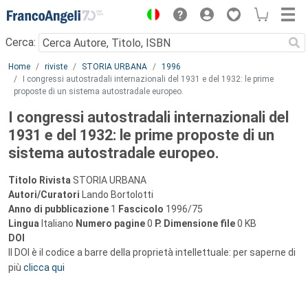
Menu
Cerca:
Main content
Home
riviste
STORIA URBANA
1996
I congressi autostradali internazionali del 1931 e del 1932: le prime
proposte di un sistema autostradale europeo.
I congressi autostradali internazionali del
1931 e del 1932: le prime proposte di un
sistema autostradale europeo.
Titolo Rivista
STORIA URBANA
Autori/Curatori
Lando Bortolotti
Anno di pubblicazione
1
Fascicolo
1996/75
Lingua
Italiano
Numero pagine
0
P.
Dimensione file
0 KB
DOI
Il DOI è il codice a barre della proprietà intellettuale: per saperne di
più
clicca qui