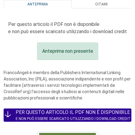
ANTEPRIMA
CITAMI
Per questo articolo il PDF non è disponibile
e non può essere scaricato utilizzando i download credit
Anteprima non presente
FrancoAngeli è membro della Publishers International Linking
Association, Inc (PILA), associazione indipendente e non profit per
facilitare (attraverso i servizi tecnologici implementati da
CrossRef.org) l’accesso degli studiosi ai contenuti digitali nelle
pubblicazioni professionali e scientifiche.
PER QUESTO ARTICOLO IL PDF NON È DISPONIBILE
E NON PUÒ ESSERE SCARICATO UTILIZZANDO I DOWNLOAD CREDIT