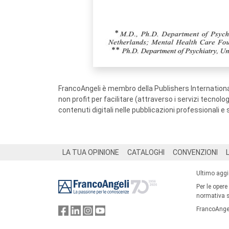
FrancoAngeli è membro della Publishers International
non profit per facilitare (attraverso i servizi tecnol
contenuti digitali nelle pubblicazioni professionali e 
Footer
LA TUA OPINIONE
CATALOGHI
CONVENZIONI
Ultimo agg
Per le opere
normativa su
FrancoAngel