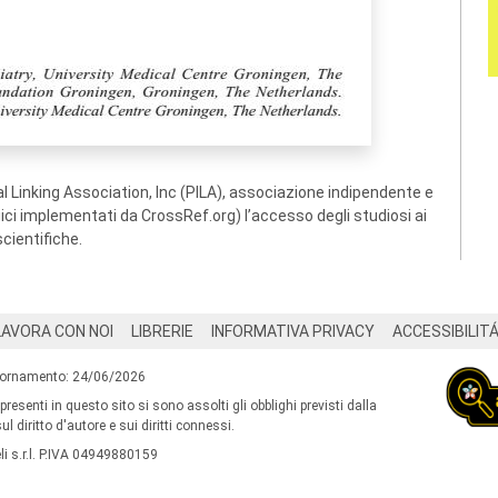
 Linking Association, Inc (PILA), associazione indipendente e
ogici implementati da CrossRef.org) l’accesso degli studiosi ai
scientifiche.
LAVORA CON NOI
LIBRERIE
INFORMATIVA PRIVACY
ACCESSIBILIT
iornamento: 24/06/2026
 presenti in questo sito si sono assolti gli obblighi previsti dalla
l diritto d'autore e sui diritti connessi.
i s.r.l. P.IVA 04949880159