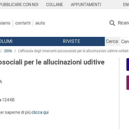
EN
PUBBLICARE CON NOI
COLLANE
APPUNTAMENTI
Ricer
 siamo
contatti
aiuto
OLUMI
RIVISTE
Cerca:
2006
L'efficacia degli interventi psicosociali per le allucinazioni uditive verbali
osociali per le allucinazioni uditive
A
e
124 KB
 per saperne di più
clicca qui