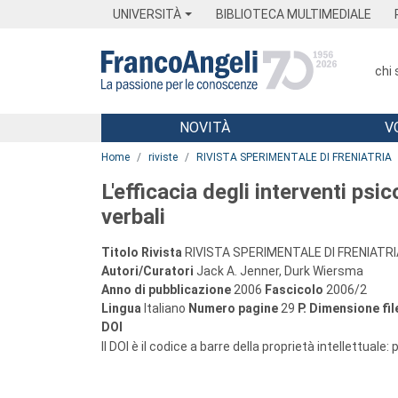
Menu
Main content
Footer
Menu
UNIVERSITÀ
BIBLIOTECA MULTIMEDIALE
chi
NOVITÀ
V
Main content
Home
riviste
RIVISTA SPERIMENTALE DI FRENIATRIA
L'efficacia degli interventi psic
verbali
Titolo Rivista
RIVISTA SPERIMENTALE DI FRENIATRI
Autori/Curatori
Jack A. Jenner, Durk Wiersma
Anno di pubblicazione
2006
Fascicolo
2006/2
Lingua
Italiano
Numero pagine
29
P.
Dimensione fil
DOI
Il DOI è il codice a barre della proprietà intellettuale: