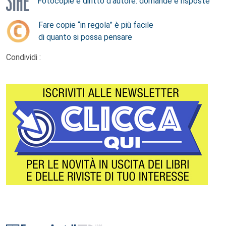
Fotocopie e diritto d’autore: domande e risposte
Fare copie “in regola” è più facile
di quanto si possa pensare
Condividi :
Footer