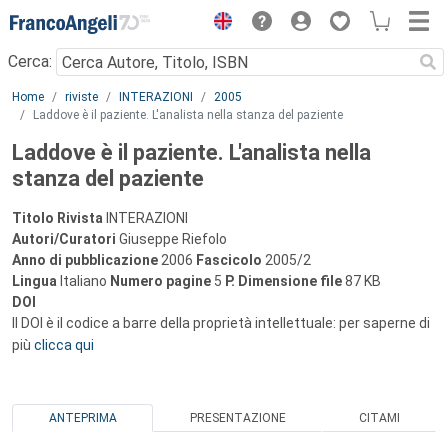
Menu
Cerca:
Main content
Home
riviste
INTERAZIONI
2005
Laddove è il paziente. L'analista nella stanza del paziente
Laddove è il paziente. L'analista nella
stanza del paziente
Titolo Rivista
INTERAZIONI
Autori/Curatori
Giuseppe Riefolo
Anno di pubblicazione
2006
Fascicolo
2005/2
Lingua
Italiano
Numero pagine
5
P.
Dimensione file
87 KB
DOI
Il DOI è il codice a barre della proprietà intellettuale: per saperne di
più
clicca qui
ANTEPRIMA
PRESENTAZIONE
CITAMI