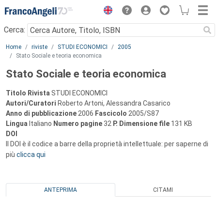
Menu
Cerca:
Main content
Home
riviste
STUDI ECONOMICI
2005
Stato Sociale e teoria economica
Stato Sociale e teoria economica
Titolo Rivista
STUDI ECONOMICI
Autori/Curatori
Roberto Artoni, Alessandra Casarico
Anno di pubblicazione
2006
Fascicolo
2005/S87
Lingua
Italiano
Numero pagine
32
P.
Dimensione file
131 KB
DOI
Il DOI è il codice a barre della proprietà intellettuale: per saperne di
più
clicca qui
ANTEPRIMA
CITAMI