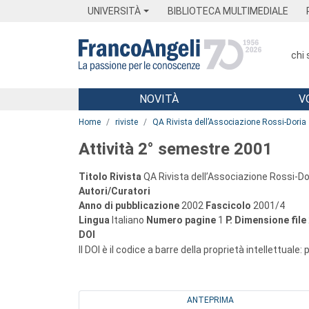
Menu
Main content
Footer
Menu
UNIVERSITÀ
BIBLIOTECA MULTIMEDIALE
chi
NOVITÀ
V
Main content
Home
riviste
QA Rivista dell’Associazione Rossi-Doria
Attività 2° semestre 2001
Titolo Rivista
QA Rivista dell’Associazione Rossi-Do
Autori/Curatori
Anno di pubblicazione
2002
Fascicolo
2001/4
Lingua
Italiano
Numero pagine
1
P.
Dimensione file
DOI
Il DOI è il codice a barre della proprietà intellettuale:
ANTEPRIMA