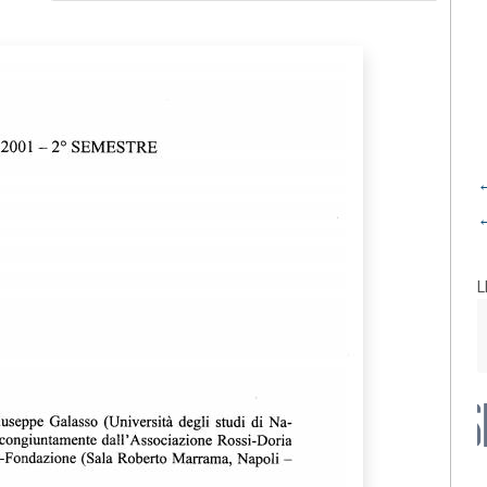
←
←
L