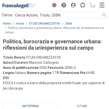
Menu
Cerca:
Main content
Home
riviste
STUDI ORGANIZZATIVI
2006
Politica, burocrazia e governance urbana: riflessioni da un'esperienza sul
campo
Politica, burocrazia e governance urbana:
riflessioni da un'esperienza sul campo
Titolo Rivista
STUDI ORGANIZZATIVI
Autori/Curatori
Maurizio Carbognin
Anno di pubblicazione
2006
Fascicolo
2006/2
Lingua
Italiano
Numero pagine
17
P.
Dimensione file
64 KB
DOI
Il DOI è il codice a barre della proprietà intellettuale: per saperne di
più
clicca qui
ANTEPRIMA
CITAMI