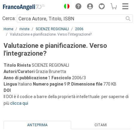
Menu
Cerca:
Main content
Home
riviste
SCIENZE REGIONALI
2006
Valutazione e pianificazione. Verso l'integrazione?
Valutazione e pianificazione. Verso
l'integrazione?
Titolo Rivista
SCIENZE REGIONALI
Autori/Curatori
Grazia Brunetta
Anno di pubblicazione
1
Fascicolo
2006/3
Lingua
Italiano
Numero pagine
9
P.
Dimensione file
770 KB
DOI
Il DOI è il codice a barre della proprietà intellettuale: per saperne di
più
clicca qui
ANTEPRIMA
CITAMI