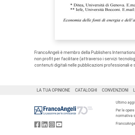
FrancoAngeli è membro della Publishers International
non profit per facilitare (attraverso i servizi tecnol
contenuti digitali nelle pubblicazioni professionali e 
Footer
LA TUA OPINIONE
CATALOGHI
CONVENZIONI
Ultimo agg
Per le opere
normativa su
FrancoAngel