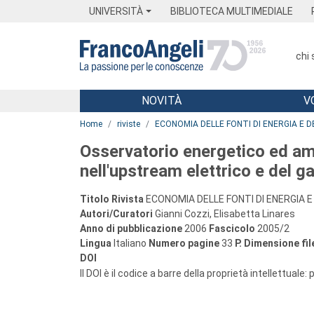
Menu
Main content
Footer
Menu
UNIVERSITÀ
BIBLIOTECA MULTIMEDIALE
chi
NOVITÀ
V
Main content
Home
riviste
ECONOMIA DELLE FONTI DI ENERGIA E D
Osservatorio energetico ed am
nell'upstream elettrico e del g
Titolo Rivista
ECONOMIA DELLE FONTI DI ENERGIA E
Autori/Curatori
Gianni Cozzi, Elisabetta Linares
Anno di pubblicazione
2006
Fascicolo
2005/2
Lingua
Italiano
Numero pagine
33
P.
Dimensione fil
DOI
Il DOI è il codice a barre della proprietà intellettuale: