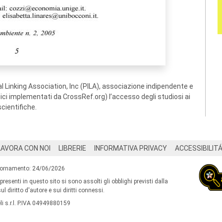
 Linking Association, Inc (PILA), associazione indipendente e
ogici implementati da CrossRef.org) l’accesso degli studiosi ai
scientifiche.
LAVORA CON NOI
LIBRERIE
INFORMATIVA PRIVACY
ACCESSIBILIT
iornamento: 24/06/2026
 presenti in questo sito si sono assolti gli obblighi previsti dalla
l diritto d'autore e sui diritti connessi.
i s.r.l. P.IVA 04949880159