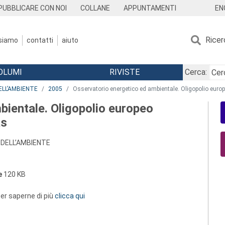
EN
PUBBLICARE CON NOI
COLLANE
APPUNTAMENTI
Ricer
 siamo
contatti
aiuto
OLUMI
RIVISTE
Cerca:
ELL’AMBIENTE
2005
Osservatorio energetico ed ambientale. Oligopolio europe
bientale. Oligopolio europeo
as
 DELL’AMBIENTE
e
120 KB
 per saperne di più
clicca qui