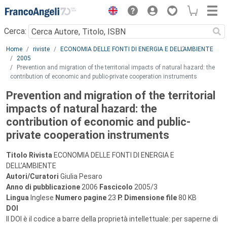
Menu
Cerca:
Main content
Home
riviste
ECONOMIA DELLE FONTI DI ENERGIA E DELL’AMBIENTE
2005
Prevention and migration of the territorial impacts of natural hazard: the
contribution of economic and public-private cooperation instruments
Prevention and migration of the territorial
impacts of natural hazard: the
contribution of economic and public-
private cooperation instruments
Titolo Rivista
ECONOMIA DELLE FONTI DI ENERGIA E
DELL’AMBIENTE
Autori/Curatori
Giulia Pesaro
Anno di pubblicazione
2006
Fascicolo
2005/3
Lingua
Inglese
Numero pagine
23
P.
Dimensione file
80 KB
DOI
Il DOI è il codice a barre della proprietà intellettuale: per saperne di