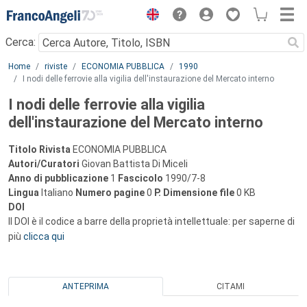
Menu
Cerca:
Main content
Home
riviste
ECONOMIA PUBBLICA
1990
I nodi delle ferrovie alla vigilia dell'instaurazione del Mercato interno
I nodi delle ferrovie alla vigilia
dell'instaurazione del Mercato interno
Titolo Rivista
ECONOMIA PUBBLICA
Autori/Curatori
Giovan Battista Di Miceli
Anno di pubblicazione
1
Fascicolo
1990/7-8
Lingua
Italiano
Numero pagine
0
P.
Dimensione file
0 KB
DOI
Il DOI è il codice a barre della proprietà intellettuale: per saperne di
più
clicca qui
ANTEPRIMA
CITAMI