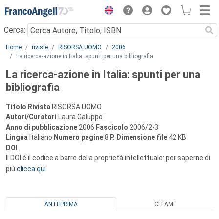
Menu
Cerca:
Main content
Home
riviste
RISORSA UOMO
2006
La ricerca-azione in Italia: spunti per una bibliografia
La ricerca-azione in Italia: spunti per una
bibliografia
Titolo Rivista
RISORSA UOMO
Autori/Curatori
Laura Galuppo
Anno di pubblicazione
2006
Fascicolo
2006/2-3
Lingua
Italiano
Numero pagine
8
P.
Dimensione file
42 KB
DOI
Il DOI è il codice a barre della proprietà intellettuale: per saperne di
più
clicca qui
ANTEPRIMA
CITAMI