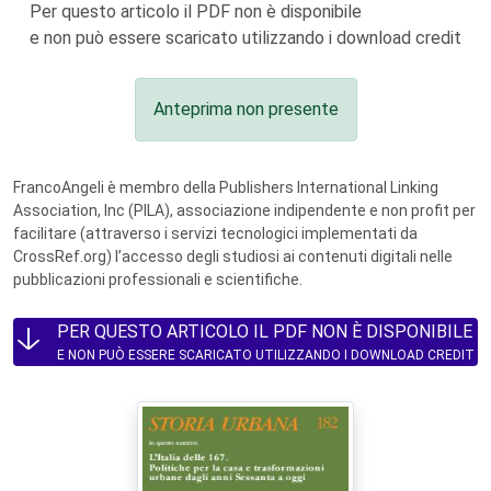
Per questo articolo il PDF non è disponibile
e non può essere scaricato utilizzando i download credit
Anteprima non presente
FrancoAngeli è membro della Publishers International Linking
Association, Inc (PILA), associazione indipendente e non profit per
facilitare (attraverso i servizi tecnologici implementati da
CrossRef.org) l’accesso degli studiosi ai contenuti digitali nelle
pubblicazioni professionali e scientifiche.
PER QUESTO ARTICOLO IL PDF NON È DISPONIBILE
E NON PUÒ ESSERE SCARICATO UTILIZZANDO I DOWNLOAD CREDIT