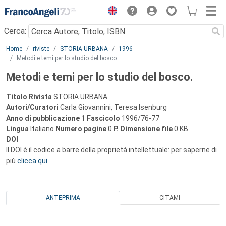
Menu
Cerca:
Main content
Home
riviste
STORIA URBANA
1996
Metodi e temi per lo studio del bosco.
Metodi e temi per lo studio del bosco.
Titolo Rivista
STORIA URBANA
Autori/Curatori
Carla Giovannini, Teresa Isenburg
Anno di pubblicazione
1
Fascicolo
1996/76-77
Lingua
Italiano
Numero pagine
0
P.
Dimensione file
0 KB
DOI
Il DOI è il codice a barre della proprietà intellettuale: per saperne di
più
clicca qui
ANTEPRIMA
CITAMI