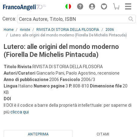
Menu
Cerca:
Main content
Home
riviste
RIVISTA DI STORIA DELLA FILOSOFIA
2006
Lutero: alle origini del mondo moderno (Fiorella De Michelis Pintacuda)
Lutero: alle origini del mondo moderno
(Fiorella De Michelis Pintacuda)
Titolo Rivista
RIVISTA DI STORIA DELLA FILOSOFIA
Autori/Curatori
Giancarlo Pani, Paolo Agostino, recensione
Anno di pubblicazione
2006
Fascicolo
2006/3
Lingua
Italiano
Numero pagine
3
P.
808-810
Dimensione file
20
KB
DOI
Il DOI è il codice a barre della proprietà intellettuale: per saperne di
più
clicca qui
ANTEPRIMA
CITAMI