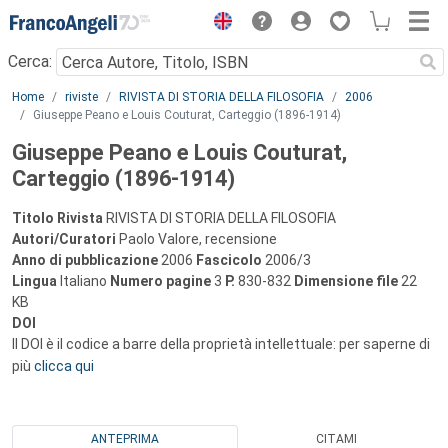
Menu
Cerca:
Main content
Home
riviste
RIVISTA DI STORIA DELLA FILOSOFIA
2006
Giuseppe Peano e Louis Couturat, Carteggio (1896-1914)
Giuseppe Peano e Louis Couturat,
Carteggio (1896-1914)
Titolo Rivista
RIVISTA DI STORIA DELLA FILOSOFIA
Autori/Curatori
Paolo Valore, recensione
Anno di pubblicazione
2006
Fascicolo
2006/3
Lingua
Italiano
Numero pagine
3
P.
830-832
Dimensione file
22
KB
DOI
Il DOI è il codice a barre della proprietà intellettuale: per saperne di
più
clicca qui
ANTEPRIMA
CITAMI